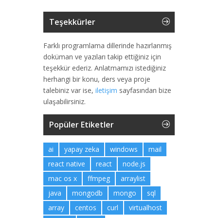
Teşekkürler
Farklı programlama dillerinde hazırlanmış
doküman ve yazıları takip ettiğiniz için
teşekkür ederiz. Anlatmamızı istediğiniz
herhangi bir konu, ders veya proje
talebiniz var ise,
iletişim
sayfasından bize
ulaşabilirsiniz.
Popüler Etiketler
ai
yapay zeka
windows
mail
react native
react
node.js
mac os x
ffmpeg
arraylist
java
mongodb
mongo
sql
array
centos
curl
virtualhost