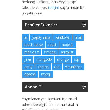
herhangi bir konu, ders veya proje
talebiniz var ise,
iletişim
sayfasından bize
ulaşabilirsiniz.
Popüler Etiketler
ai
yapay zeka
windows
mail
react native
react
node.js
mac os x
ffmpeg
arraylist
java
mongodb
mongo
sql
array
centos
curl
virtualhost
apache
mysql
Abone Ol
Yayımlanan yeni içerikleri için email
adresinize bilgilendirme maili atalım.