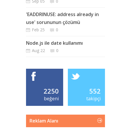
Sep 05
0
'EADDRINUSE: address already in
use' sorununun çözümü
Feb 25
0
Node.js ile date kullanımı
Aug 22
0
2250
552
beğeni
takipçi
Reklam Alanı