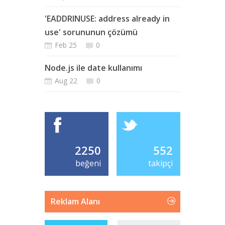
'EADDRINUSE: address already in
use' sorununun çözümü
Feb 25
0
Node.js ile date kullanımı
Aug 22
0
2250
552
beğeni
takipçi
Reklam Alanı