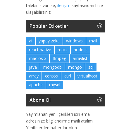
talebiniz var ise,
iletişim
sayfasından bize
ulaşabilirsiniz.
Popüler Etiketler
ai
yapay zeka
windows
mail
react native
react
node.js
mac os x
ffmpeg
arraylist
java
mongodb
mongo
sql
array
centos
curl
virtualhost
apache
mysql
Abone Ol
Yayımlanan yeni içerikleri için email
adresinize bilgilendirme maili atalım.
Yeniliklerden haberdar olun.