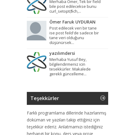
Merhaba Omer, Tek bir field
bile post edilecekse bunu
curl_setopt($ch,...
Ömer Faruk UYDURAN
Post edilecek veri bir tane
ise post feild'de sadece bir
tane veri olduğunu
düşünürsek...
yazılımdersi
Merhaba Yusuf Bey,
bilgilendirmeniz icin
tesekkürler. Makalede
gerekli güncelleme...
Teşekkürler
Farklı programlama dillerinde hazırlanmış
doküman ve yazıları takip ettiğiniz için
teşekkür ederiz. Anlatmamızı istediğiniz
herhangi bir konu, ders veya proje