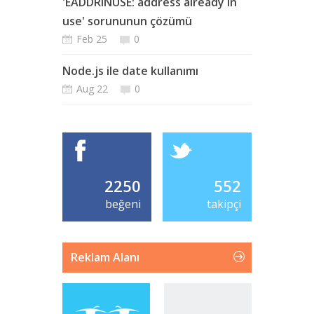
'EADDRINUSE: address already in
use' sorununun çözümü
Feb 25
0
Node.js ile date kullanımı
Aug 22
0
2250
552
beğeni
takipçi
Reklam Alanı