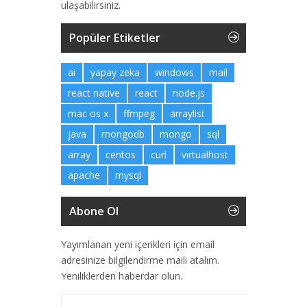
ulaşabilirsiniz.
Popüler Etiketler
ai
yapay zeka
windows
mail
react native
react
node.js
mac os x
ffmpeg
arraylist
java
mongodb
mongo
sql
array
centos
curl
virtualhost
apache
mysql
Abone Ol
Yayımlanan yeni içerikleri için email
adresinize bilgilendirme maili atalım.
Yeniliklerden haberdar olun.