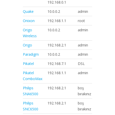
192.168.0.1
Quake
10.0.0.2
admin
epicroute
Onixon
192.168.1.1
root
root
Origo
10.0.0.2
admin
kont2004
Wireless
Origo
192.168.2.1
admin
admin
Paradigm
10.0.0.2
admin
epicroute
Pikatel
192.168.7.1
DSL
DSL
Pikatel
192.168.1.1
admin
password
ComboMax
Philips
192.168.2.1
boş
admin
SNA6500
bırakınız
Philips
192.168.2.1
boş
admin
SNC6500
bırakınız