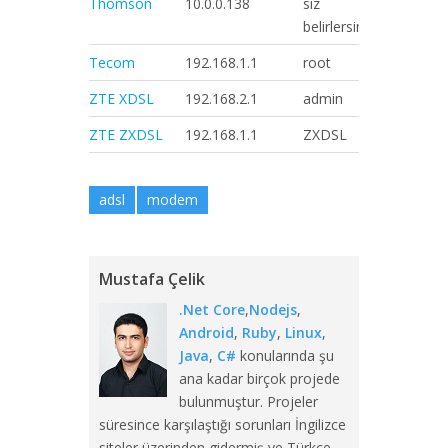
Thomson
10.0.0.138
siz
siz
belirlersiniz
belirlersin
Tecom
192.168.1.1
root
root
ZTE XDSL
192.168.2.1
admin
ttnet
ZTE ZXDSL
192.168.1.1
ZXDSL
ZXDSL
adsl
modem
Mustafa Çelik
.Net Core
,
Nodejs
,
Android
,
Ruby
,
Linux
,
Java
,
C#
konularında şu
ana kadar birçok projede
bulunmuştur. Projeler
süresince karşılaştığı sorunları İngilizce
siteler üzerinden gidermiş ve Türkçe