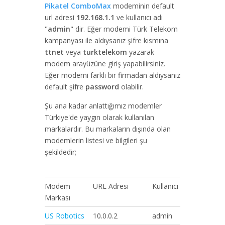
Pikatel ComboMax
modeminin default
url adresi
192.168.1.1
ve kullanıcı adı
"admin"
dir. Eğer modemi Türk Telekom
kampanyası ile aldıysanız şifre kısmına
ttnet
veya
turktelekom
yazarak
modem arayüzüne giriş yapabilirsiniz.
Eğer modemi farklı bir firmadan aldıysanız
default şifre
password
olabilir.
Şu ana kadar anlattığımız modemler
Türkiye'de yaygın olarak kullanılan
markalardır. Bu markaların dışında olan
modemlerin listesi ve bilgileri şu
şekildedir;
Modem
URL Adresi
Kullanıcı
Şifre
Markası
US Robotics
10.0.0.2
admin
admin