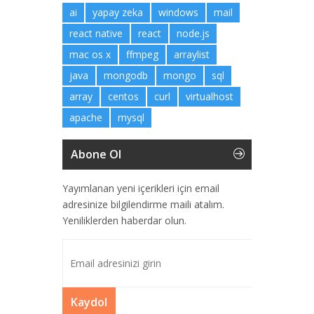
ai
yapay zeka
windows
mail
react native
react
node.js
mac os x
ffmpeg
arraylist
java
mongodb
mongo
sql
array
centos
curl
virtualhost
apache
mysql
Abone Ol
Yayımlanan yeni içerikleri için email
adresinize bilgilendirme maili atalım.
Yeniliklerden haberdar olun.
Kaydol