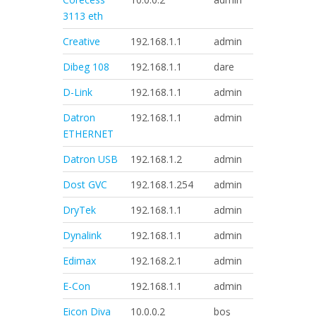
3113 eth
Creative
192.168.1.1
admin
admin
Dibeg 108
192.168.1.1
dare
boş bırakı
D-Link
192.168.1.1
admin
admin
Datron
192.168.1.1
admin
admin
ETHERNET
Datron USB
192.168.1.2
admin
admin
Dost GVC
192.168.1.254
admin
dostdost
DryTek
192.168.1.1
admin
boş bırakı
Dynalink
192.168.1.1
admin
admin
Edimax
192.168.2.1
admin
1234
E-Con
192.168.1.1
admin
admin
Eicon Diva
10.0.0.2
boş
boş bırakı