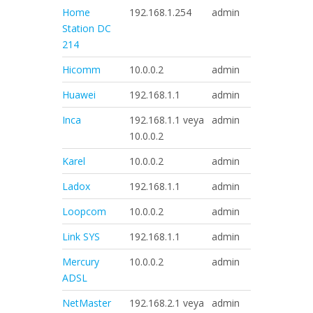
Home
192.168.1.254
admin
password
Station DC
214
Hicomm
10.0.0.2
admin
epicroute
Huawei
192.168.1.1
admin
ttnet
Inca
192.168.1.1 veya
admin
epicroute
10.0.0.2
Karel
10.0.0.2
admin
adslroot
Ladox
192.168.1.1
admin
ladox
Loopcom
10.0.0.2
admin
epicroute
Link SYS
192.168.1.1
admin
admin
Mercury
10.0.0.2
admin
conexant
ADSL
NetMaster
192.168.2.1 veya
admin
password