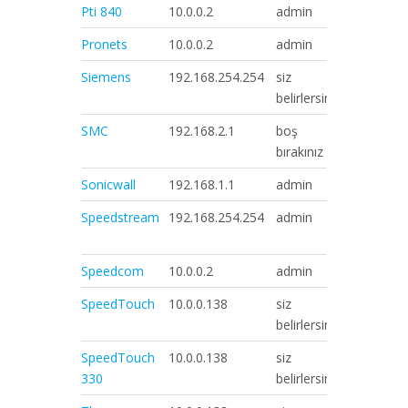
Pti 840
10.0.0.2
admin
epicroute
Pronets
10.0.0.2
admin
conexant
Siemens
192.168.254.254
siz
siz
belirlersiniz
belirlersin
SMC
192.168.2.1
boş
smcadmi
bırakınız
Sonicwall
192.168.1.1
admin
password
Speedstream
192.168.254.254
admin
siz
belirlersin
Speedcom
10.0.0.2
admin
conexant
SpeedTouch
10.0.0.138
siz
siz
belirlersiniz
belirlersin
SpeedTouch
10.0.0.138
siz
siz
330
belirlersiniz
belirlersin