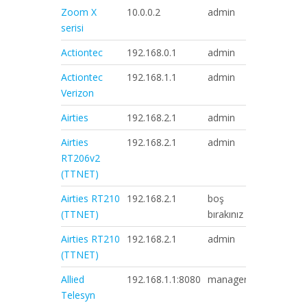
Zoom X
10.0.0.2
admin
zoomadsl
serisi
Actiontec
192.168.0.1
admin
boş bırakı
Actiontec
192.168.1.1
admin
boş bırakı
Verizon
Airties
192.168.2.1
admin
ttnet
Airties
192.168.2.1
admin
ttnet
RT206v2
(TTNET)
Airties RT210
192.168.2.1
boş
boş bırakı
(TTNET)
bırakınız
Airties RT210
192.168.2.1
admin
ttnet
(TTNET)
Allied
192.168.1.1:8080
manager
friend
Telesyn