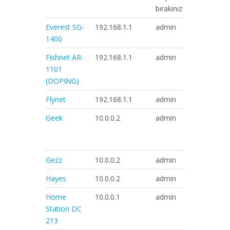
bırakınız
Everest SG-
192.168.1.1
admin
admin
1400
Fishnet AR-
192.168.1.1
admin
1234
1101
(DOPING)
Flynet
192.168.1.1
admin
admin
Geek
10.0.0.2
admin
epicroute
veya
geekadsl
Gezz
10.0.0.2
admin
epicroute
Hayes
10.0.0.2
admin
hayesadsl
Home
10.0.0.1
admin
admin
Station DC
213