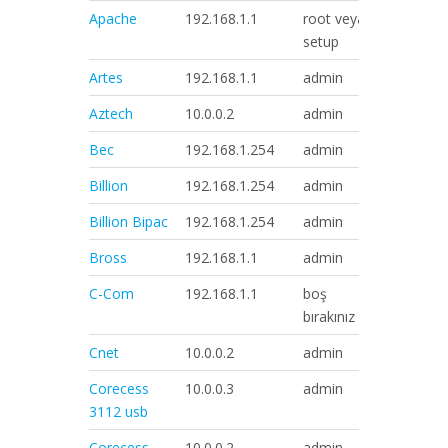
Apache
192.168.1.1
root veya
root
setup
Artes
192.168.1.1
admin
adslroot
Aztech
10.0.0.2
admin
admin
Bec
192.168.1.254
admin
admin
Billion
192.168.1.254
admin
admin
Billion Bipac
192.168.1.254
admin
password
Bross
192.168.1.1
admin
1234
C-Com
192.168.1.1
boş
boş bırakı
bırakınız
Cnet
10.0.0.2
admin
epicroute
Corecess
10.0.0.3
admin
corecess
3112 usb
Corecess
10.0.0.2
admin
corecess