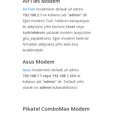
AirTies Modem
AirTies
modeminin default url adresi
192.168.2.1
ve kullanıcı adı
"admin"
dir.
Eğer modemi Türk Telekom kampanyası
ile aldıysanız şifre kısmına
ttnet
veya
turktelekom
yazarak modem arayüzüne
giriş yapabilirsiniz. Eğer modemi farklı bir
firmadan aldıysanız şifre alanı boş
bırakılmalıdır.
Asus Modem
Asus
modeminin default url adresi
192.168.1.1 veya 192.168.1.254
ve
kullanıcı adı
"admin"
dir. Default şifre
olarak ise
admin
i kullanabilirsiniz.
Pikatel ComboMax Modem