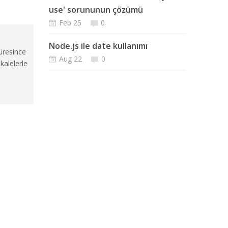
use' sorununun çözümü
Feb 25
0
Node.js ile date kullanımı
üresince
Aug 22
0
kalelerle