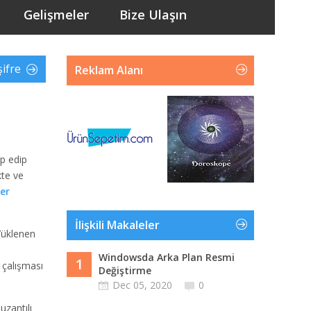
Gelişmeler
Bize Ulaşın
şifre
Reklam Alanı
ip edip
kte ve
er
İlişkili Makaleler
Yüklenen
Windowsda Arka Plan Resmi
1
 çalışması
Değiştirme
Dec 05, 2020
0
uzantılı