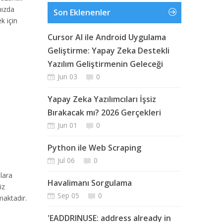
nızda
Son Eklenenler
k için
Cursor AI ile Android Uygulama
Geliştirme: Yapay Zeka Destekli
Yazılım Geliştirmenin Geleceği
Jun 03
0
Yapay Zeka Yazılımcıları İşsiz
Bırakacak mı? 2026 Gerçekleri
Jun 01
0
Python ile Web Scraping
Jul 06
0
lara
Havalimanı Sorgulama
iz
Sep 05
0
maktadır.
'EADDRINUSE: address already in