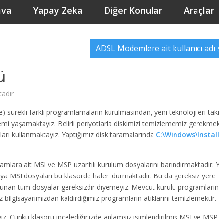
ava
Yapay Zeka
Diğer Konular
Araçlar
ADSL Modemlere ait kullanıcı adı 
ü
adır
e) sürekli farklı programlamaların kurulmasından, yeni teknolojileri tak
lemi yaşamaktayız. Belirli periyotlarla diskimizi temizlememiz gerekme
ları kullanmaktayız. Yaptığımız disk taramalarında
C:\Windows\Install
amlara ait MSI ve MSP uzantılı kurulum dosyalarını barındırmaktadır. 
eya MSI dosyaları bu klasörde halen durmaktadır. Bu da gereksiz yere
lunan tüm dosyalar gereksizdir diyemeyiz. Mevcut kurulu programların
bilgisayarımızdan kaldırdığımız programların atıklarını temizlemektir.
ız. Çünkü klasörü incelediğinizde anlamsız isimlendirilmiş MSI ve MSP 