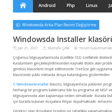
Android
Php
Linux
J
Windowsda Arka Plan Resmi Değiştirme
Windowsda Installer klasör
Jan 21, 2021
Mustafa Çelik
Yorum bulunmamakt
Çoğumuz bilgisayarlarımızda (özellikle SSD özellikteki disklerd
kurulumların gerçekleştirilmesinden kaynaklı diskte alan prob
gereksiz klasörlerin tespit edilmesinde TreeSize gibi uygulama
klasöründe yüklü miktarda dosya bulunduğunu gözlemledim.
C:\Windows\Installer
klasörü, bilgisayarımıza yüklenen progr
herhangi bir programı kaldırsanız bile bu programa ait MSP v
bilgisayarınızda alan kaplamaya neden olmaktadır. Burada bu
için burada bulunan dosyalara ihtiyac duyulmaktadır. Amacımız 
Gereksiz olan dosyaların tespitini ise rahatlıkla yapamamaktay