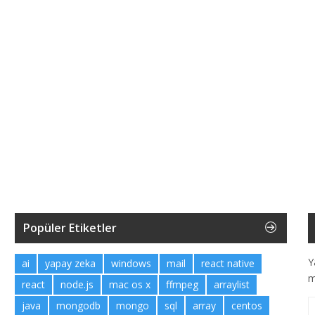
Popüler Etiketler
Y
ai
yapay zeka
windows
mail
react native
m
react
node.js
mac os x
ffmpeg
arraylist
java
mongodb
mongo
sql
array
centos