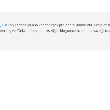
a
,
C#
konularında şu ana kadar birçok projede bulunmuştur. Projeler s
en gidermiş ve Türkçe döküman eksikliğini blogumuz üzerinden yazdığı ma
→