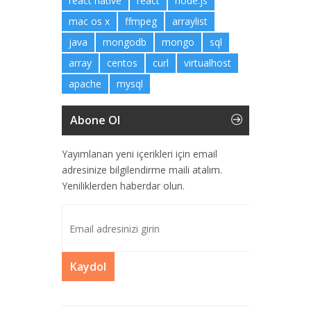
react native
react
node.js
mac os x
ffmpeg
arraylist
java
mongodb
mongo
sql
array
centos
curl
virtualhost
apache
mysql
Abone Ol
Yayımlanan yeni içerikleri için email
adresinize bilgilendirme maili atalım.
Yeniliklerden haberdar olun.
Kaydol