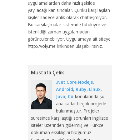
uygulamalardan daha hızlı şekilde
yayılacağı kanısındalar. Çünkü karşılaşılan
kişiler sadece anlık olarak chatleşmiyor.
Bu karşılaşmalar sistemde tutuluyor ve
istenildiği zaman uygulamadan
görüntülenebiliyor. Uygulamaya ait siteye
http://voly.me
linkinden ulaşabilirsiniz.
Mustafa Çelik
.Net Core
,
Nodejs
,
Android
,
Ruby
,
Linux
,
Java
,
C#
konularında şu
ana kadar birçok projede
bulunmuştur. Projeler
süresince karşılaştığı sorunları İngilizce
siteler üzerinden gidermiş ve Türkçe
döküman eksikliğini blogumuz
üzerinden yazdığı makalelerle