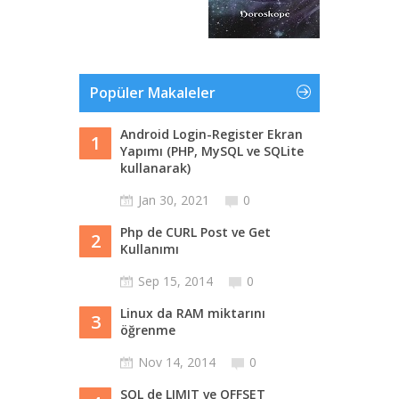
Popüler Makaleler
Android Login-Register Ekran
1
Yapımı (PHP, MySQL ve SQLite
kullanarak)
Jan 30, 2021
0
Php de CURL Post ve Get
2
Kullanımı
Sep 15, 2014
0
Linux da RAM miktarını
3
öğrenme
Nov 14, 2014
0
SQL de LIMIT ve OFFSET