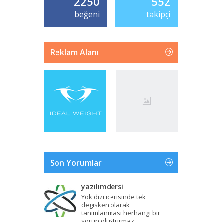
2250
552
beğeni
takipçi
Reklam Alanı
Son Yorumlar
yazılımdersi
Yok dizi icerisinde tek
degisken olarak
tanımlanması herhangi bir
sorun oluşturmaz....