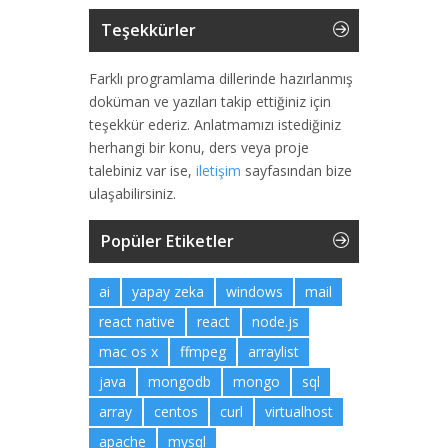
Teşekkürler
Farklı programlama dillerinde hazırlanmış
doküman ve yazıları takip ettiğiniz için
teşekkür ederiz. Anlatmamızı istediğiniz
herhangi bir konu, ders veya proje
talebiniz var ise,
iletişim
sayfasından bize
ulaşabilirsiniz.
Popüler Etiketler
ai
yapay zeka
windows
mail
react native
react
node.js
mac os x
ffmpeg
arraylist
java
mongodb
mongo
sql
array
centos
curl
virtualhost
apache
mysql