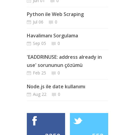
Jun 01
0
Python ile Web Scraping
Jul 06
0
Havalimanı Sorgulama
Sep 05
0
'EADDRINUSE: address already in
use' sorununun çözümü
Feb 25
0
Node.js ile date kullanımı
Aug 22
0