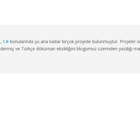
a
,
C#
konularında şu ana kadar birçok projede bulunmuştur. Projeler s
en gidermiş ve Türkçe döküman eksikliğini blogumuz üzerinden yazdığı ma
→