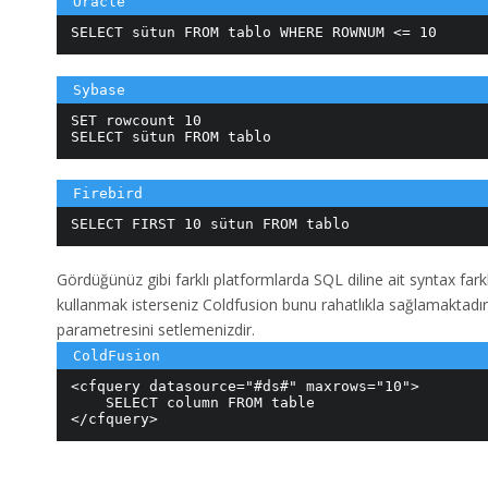
SELECT sütun FROM tablo WHERE ROWNUM <= 10
SET rowcount 10 

SELECT sütun FROM tablo
SELECT FIRST 10 sütun FROM tablo
Gördüğünüz gibi farklı platformlarda SQL diline ait syntax fark
kullanmak isterseniz Coldfusion bunu rahatlıkla sağlamaktadı
parametresini setlemenizdir.
<cfquery datasource="#ds#" maxrows="10"> 

    SELECT column FROM table 

</cfquery>