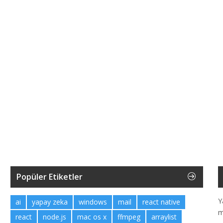
Popüler Etiketler
Y
ai
yapay zeka
windows
mail
react native
m
react
node.js
mac os x
ffmpeg
arraylist