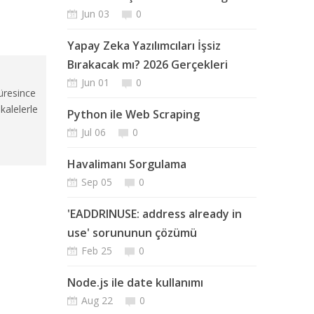
Jun 03
0
Yapay Zeka Yazılımcıları İşsiz
Bırakacak mı? 2026 Gerçekleri
Jun 01
0
üresince
kalelerle
Python ile Web Scraping
Jul 06
0
Havalimanı Sorgulama
Sep 05
0
'EADDRINUSE: address already in
use' sorununun çözümü
Feb 25
0
Node.js ile date kullanımı
Aug 22
0