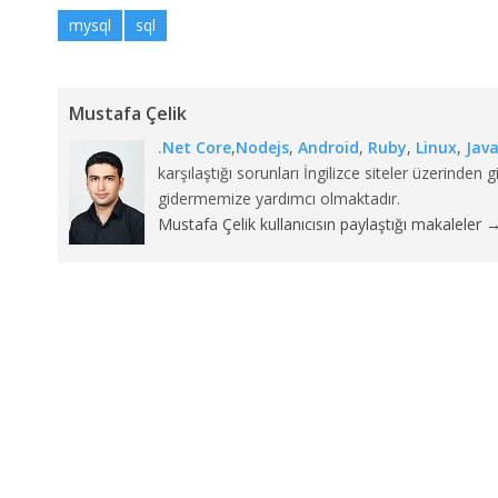
mysql
sql
Mustafa Çelik
.Net Core
,
Nodejs
,
Android
,
Ruby
,
Linux
,
Jav
karşılaştığı sorunları İngilizce siteler üzerind
gidermemize yardımcı olmaktadır.
Mustafa Çelik kullanıcısın paylaştığı makaleler