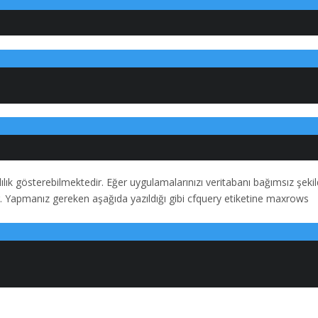
lılık gösterebilmektedir. Eğer uygulamalarınızı veritabanı bağımsız şeki
r. Yapmanız gereken aşağıda yazıldığı gibi cfquery etiketine maxrows