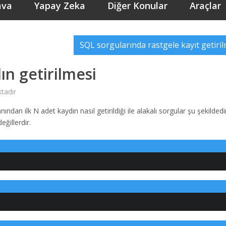
ava
Yapay Zeka
Diğer Konular
Araçlar
SQL sorgularında rastgele kayıt getiri
ın getirilmesi
tadır
ndan ilk N adet kaydın nasıl getirildiği ile alakalı sorgular şu şekildedi
eğillerdir.