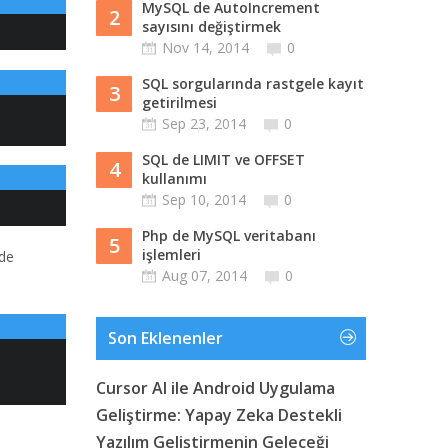
MySQL de AutoIncrement
2
sayısını değiştirmek
Nov 14, 2014
0
SQL sorgularında rastgele kayıt
3
getirilmesi
Sep 23, 2014
0
SQL de LIMIT ve OFFSET
4
kullanımı
Sep 10, 2014
0
Php de MySQL veritabanı
5
işlemleri
lde
Aug 07, 2014
0
Son Eklenenler
Cursor AI ile Android Uygulama
Geliştirme: Yapay Zeka Destekli
Yazılım Geliştirmenin Geleceği