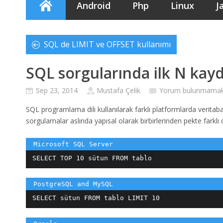
Android
Php
Linux
J
SQL de LIMIT ve OFFSET kullanımı
SQL sorgularında ilk N kayd
Sep 23, 2014
Mustafa Çelik
Yorum bulunmamak
SQL programlama dili kullanılarak farklı platformlarda veritabanı
sorgulamalar aslında yapısal olarak birbirlerinden pekte farklı d
SELECT TOP 10 sütun FROM tablo
SELECT sütun FROM tablo LIMIT 10