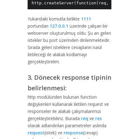
http.createServer(function(req, res){ }).li
Yukarıdaki komutla birlikte
1111
portundan
127.0.0.1
üzerinde çalışan bir
webserver oluşturulmuş oldu. Şu an gelen
istekler bu port üzerinden dinlenmektedir.
Sırada gelen isteklere cevapların nasıl
iletileceği ile alakalı kodlamayı
gerçekleştirelim.
3. Dönecek response tipinin
belirlenmesi:
http modülünden bulunan function
değişkenleri kullanarak iletilen request ve
responseler ile alakalı çalışmalarımızı
gerçekleştirebiliriz. Burada
req
ve
res
olarak adlandırılan parametreler aslında
request
(istek) ve
response
(cevap)