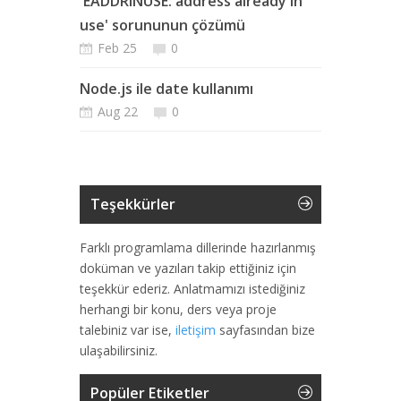
'EADDRINUSE: address already in
use' sorununun çözümü
Feb 25
0
Node.js ile date kullanımı
Aug 22
0
Teşekkürler
Farklı programlama dillerinde hazırlanmış
doküman ve yazıları takip ettiğiniz için
teşekkür ederiz. Anlatmamızı istediğiniz
herhangi bir konu, ders veya proje
talebiniz var ise,
iletişim
sayfasından bize
ulaşabilirsiniz.
Popüler Etiketler