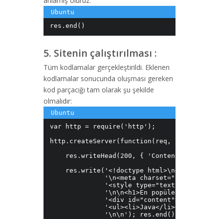
anlamış oluruz.
res.end()
5. Sitenin çalıştırılması :
Tüm kodlamalar gerçekleştirildi. Eklenen
kodlamalar sonucunda oluşması gereken
kod parçacığı tam olarak şu şekilde
olmalıdır:
var http = require('http'); 

http.createServer(function(req, res) { 

    res.writeHead(200, { 'Content-Type': 'te
    res.write('<!doctype html>\n<html lang="
              '\n<meta charset="utf-8">\n<t
              '<style type="text/css">* {fo
              '\n\n<h1>En popüler programla
              '<div id="content"><p>Son 3 y
              '<ul><li>Java</li><li>C#</li>
              '\n\n'); res.end(); 
