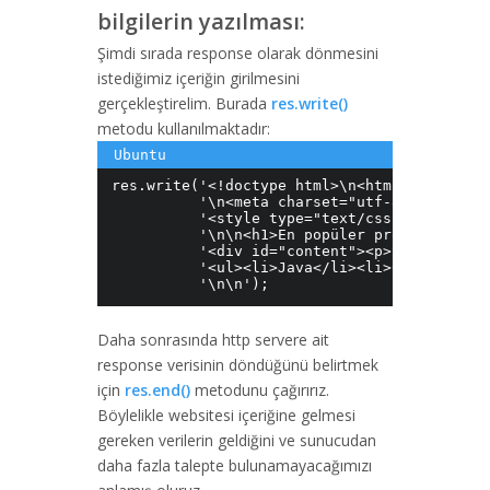
bilgilerin yazılması:
Şimdi sırada response olarak dönmesini
istediğimiz içeriğin girilmesini
gerçekleştirelim. Burada
res.write()
metodu kullanılmaktadır:
res.write('<!doctype html>\n<html lang="en">
          '\n<meta charset="utf-8">\n<title
          '<style type="text/css">* {font-f
          '\n\n<h1>En popüler programlama d
          '<div id="content"><p>Son 3 yıla 
          '<ul><li>Java</li><li>C#</li><li>
          '\n\n');
Daha sonrasında http servere ait
response verisinin döndüğünü belirtmek
için
res.end()
metodunu çağırırız.
Böylelikle websitesi içeriğine gelmesi
gereken verilerin geldiğini ve sunucudan
daha fazla talepte bulunamayacağımızı