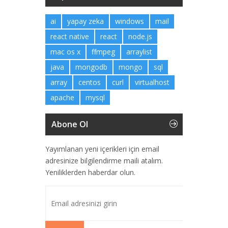
ai
yapay zeka
windows
mail
react native
react
node.js
mac os x
ffmpeg
arraylist
java
mongodb
mongo
sql
array
centos
curl
virtualhost
apache
mysql
Abone Ol
Yayımlanan yeni içerikleri için email
adresinize bilgilendirme maili atalım.
Yeniliklerden haberdar olun.