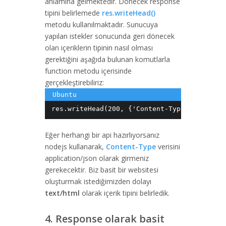
anlamına gelmektedir. Dönecek response
tipini belirlemede
res.writeHead()
metodu kullanılmaktadır. Sunucuya
yapılan istekler sonucunda geri dönecek
olan içeriklerin tipinin nasıl olması
gerektiğini aşağıda bulunan komutlarla
function metodu içerisinde
gerçekleştirebiliriz:
res.writeHead(200, {'Content-Type': 'text/h
Eğer herhangi bir api hazırlıyorsanız
nodejs kullanarak,
Content-Type
verisini
application/json olarak girmeniz
gerekecektir. Biz basit bir websitesi
oluşturmak istediğimizden dolayı
text/html
olarak içerik tipini belirledik.
4. Response olarak basit