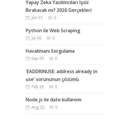
Yapay Zeka Yazılımcıları İşsiz
Bırakacak mı? 2026 Gerçekleri
Jun 01
0
Python ile Web Scraping
Jul 06
0
Havalimanı Sorgulama
Sep 05
0
'EADDRINUSE: address already in
use' sorununun çözümü
Feb 25
0
Node.js ile date kullanımı
Aug 22
0