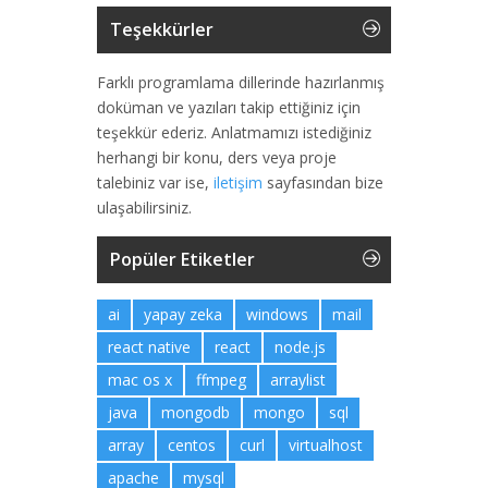
Teşekkürler
Farklı programlama dillerinde hazırlanmış
doküman ve yazıları takip ettiğiniz için
teşekkür ederiz. Anlatmamızı istediğiniz
herhangi bir konu, ders veya proje
talebiniz var ise,
iletişim
sayfasından bize
ulaşabilirsiniz.
Popüler Etiketler
ai
yapay zeka
windows
mail
react native
react
node.js
mac os x
ffmpeg
arraylist
java
mongodb
mongo
sql
array
centos
curl
virtualhost
apache
mysql