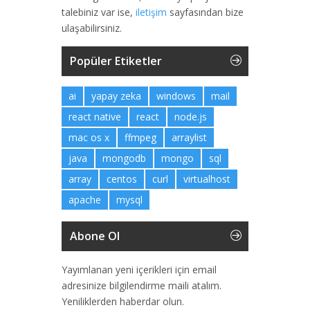
talebiniz var ise,
iletişim
sayfasından bize
ulaşabilirsiniz.
Popüler Etiketler
ai
yapay zeka
windows
mail
react native
react
node.js
mac os x
ffmpeg
arraylist
java
mongodb
mongo
sql
array
centos
curl
virtualhost
apache
mysql
Abone Ol
Yayımlanan yeni içerikleri için email
adresinize bilgilendirme maili atalım.
Yeniliklerden haberdar olun.