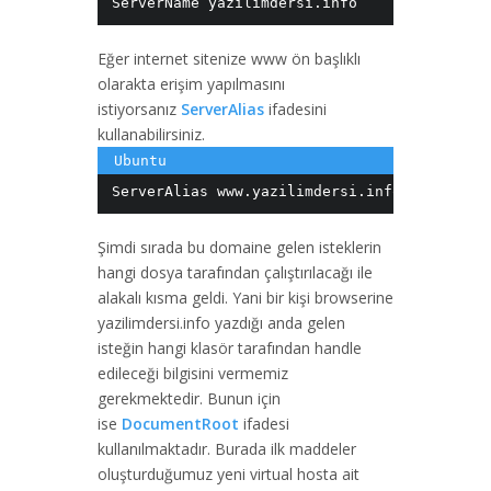
ServerName yazilimdersi.info
Eğer internet sitenize www ön başlıklı
olarakta erişim yapılmasını
istiyorsanız
ServerAlias
ifadesini
kullanabilirsiniz.
ServerAlias www.yazilimdersi.info
Şimdi sırada bu domaine gelen isteklerin
hangi dosya tarafından çalıştırılacağı ile
alakalı kısma geldi. Yani bir kişi browserine
yazilimdersi.info yazdığı anda gelen
isteğin hangi klasör tarafından handle
edileceği bilgisini vermemiz
gerekmektedir. Bunun için
ise
DocumentRoot
ifadesi
kullanılmaktadır. Burada ilk maddeler
oluşturduğumuz yeni virtual hosta ait