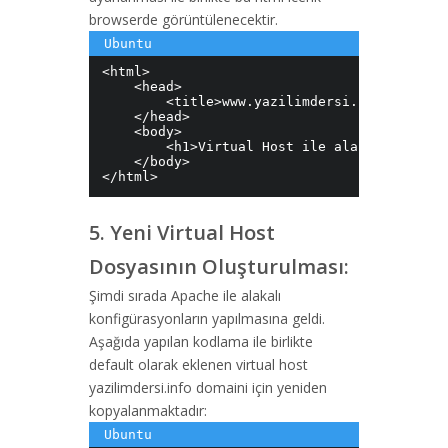
browserde görüntülenecektir.
<html> 

    <head> 

        <title>www.yazilimdersi.info</title>
    </head> 

    <body> 

        <h1>Virtual Host ile alakalı kurulu
    </body> 

</html>
5. Yeni Virtual Host
Dosyasının Oluşturulması:
Şimdi sırada Apache ile alakalı
konfigürasyonların yapılmasına geldi.
Aşağıda yapılan kodlama ile birlikte
default olarak eklenen virtual host
yazilimdersi.info domaini için yeniden
kopyalanmaktadır: