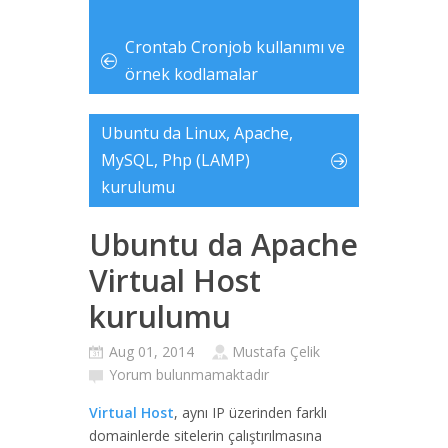
Crontab Cronjob kullanımı ve
örnek kodlamalar
Ubuntu da Linux, Apache,
MySQL, Php (LAMP)
kurulumu
Ubuntu da Apache
Virtual Host
kurulumu
Aug 01, 2014
Mustafa Çelik
Yorum bulunmamaktadır
Virtual Host
, aynı IP üzerinden farklı
domainlerde sitelerin çalıştırılmasına