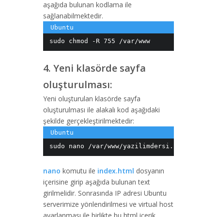
aşağıda bulunan kodlama ile
sağlanabilmektedir.
sudo chmod -R 755 /var/www
4. Yeni klasörde sayfa
oluşturulması:
Yeni oluşturulan klasörde sayfa
oluşturulması ile alakalı kod aşağıdaki
şekilde gerçekleştirilmektedir:
sudo nano /var/www/yazilimdersi.info/public
nano
komutu ile
index.html
dosyanın
içerisine girip aşağıda bulunan text
girilmelidir. Sonrasında IP adresi Ubuntu
serverimize yönlendirilmesi ve virtual host
ayarlanması ile birlikte bu html icerik