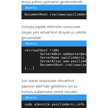
dosya pathini yazmamız gerekmektedir:
DocumentRoot /var/www/yazilimdersi.info/pub
Sonuçta yapılan eklemeler sonucunda
oluşan yeni virtual host dosyası şu şekilde
görünmelidir:
<VirtualHost *:80> 

        ServerAdmin 
webmaster@example.com
        ServerName yazilimdersi.info 

        ServerAlias www.yazilimdersi.info

        DocumentRoot /var/www/yazilimdersi.
[...]
Son olarak oluşturulan VirtualHost
yapısının aktif hale getirilmesi için şu
komutu kullanmanız yeterli olacaktır.
sudo a2ensite yazilimdersi.info