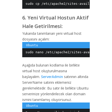
sudo cp /etc/apache2/sites-available/defaul
6. Yeni Virtual Hostun Aktif
Hale Getirilmesi:
Yukarıda tanımlanan yeni virtual host
dosyasını açalım:
sudo nano /etc/apache2/sites-available/yazi
Aşağıda bulunan kodlama ile birlikte
virtual host oluşturulmasına
başlayalım.
ServerAdmin
satırının altında
ServerName satırını eklemeniz
gerekmektedir. Bu satır ile birlikte Ubuntu
serverinize yönlendirilecek olan domain
ismini tanımlamış oluyorsunuz.