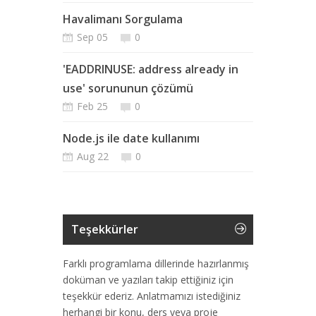
Havalimanı Sorgulama
Sep 05
0
'EADDRINUSE: address already in
use' sorununun çözümü
Feb 25
0
Node.js ile date kullanımı
Aug 22
0
Teşekkürler
Farklı programlama dillerinde hazırlanmış
doküman ve yazıları takip ettiğiniz için
teşekkür ederiz. Anlatmamızı istediğiniz
herhangi bir konu, ders veya proje